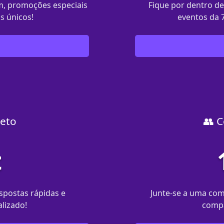
m, promoções especiais
Fique por dentro d
s únicos!
eventos da 
reto
👥 
t
espostas rápidas e
Junte-se a uma com
lizado!
compa