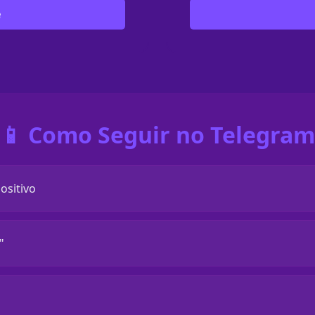
e
📱 Como Seguir no Telegram
ositivo
"