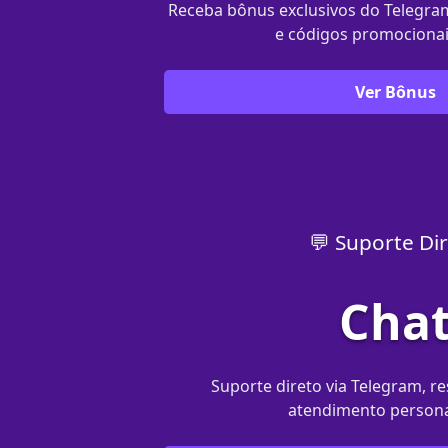
Receba bônus exclusivos do Telegra
e códigos promocionai
Ver Bônus
💬 Suporte Di
Cha
Suporte direto via Telegram, r
atendimento persona