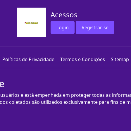
Acessos
Login
Registrar-se
Políticas de Privacidade
Termos e Condições
Sitemap
de
s usuários e está empenhada em proteger todas as informa
os coletados são utilizados exclusivamente para fins de m