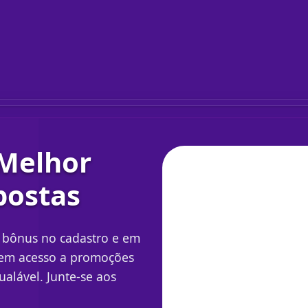
Melhor
postas
 bônus no cadastro e em
tem acesso a promoções
ualável. Junte-se aos