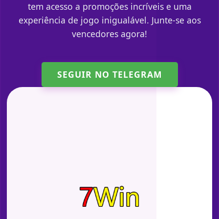
tem acesso a promoções incríveis e uma
experiência de jogo inigualável. Junte-se aos
vencedores agora!
SEGUIR NO TELEGRAM