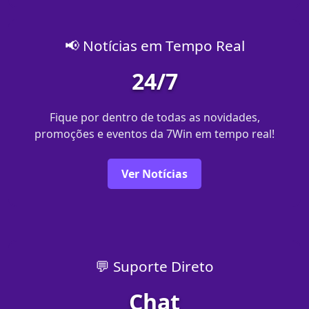
📢 Notícias em Tempo Real
24/7
Fique por dentro de todas as novidades,
promoções e eventos da 7Win em tempo real!
Ver Notícias
💬 Suporte Direto
Chat