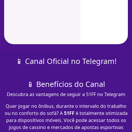
📱 Canal Oficial no Telegram!
📱 Benefícios do Canal
Descubra as vantagens de seguir a 51FF no Telegram
Quer jogar no ônibus, durante o intervalo do trabalho
ou no conforto do sofá? A
51FF
é totalmente otimizada
para dispositivos móveis. Você pode acessar todos os
jogos de cassino e mercados de apostas esportivas