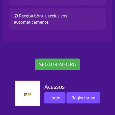
🎁 Receba bônus exclusivos
automaticamente
SEGUIR AGORA
Acessos
Login
Registrar-se