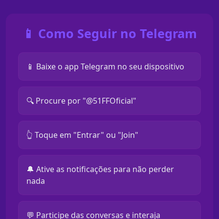
📱 Como Seguir no Telegram
📱 Baixe o app Telegram no seu dispositivo
🔍 Procure por "@51FFOficial"
👆 Toque em "Entrar" ou "Join"
🔔 Ative as notificações para não perder
nada
💬 Participe das conversas e interaja